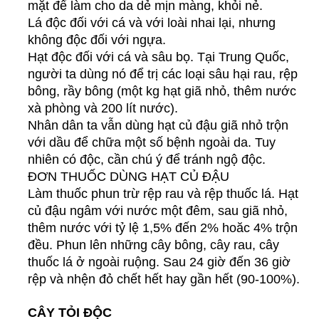
mặt để làm cho da dẻ mịn màng, khỏi nẻ.
Lá độc đối với cá và với loài nhai lại, nhưng
không độc đối với ngựa.
Hạt độc đối với cá và sâu bọ. Tại Trung Quốc,
người ta dùng nó để trị các loại sâu hại rau, rệp
bông, rầy bông (một kg hạt giã nhỏ, thêm nước
xà phòng và 200 lít nước).
Nhân dân ta vẫn dùng hạt củ đậu giã nhỏ trộn
với dầu để chữa một số bệnh ngoài da. Tuy
nhiên có độc, cần chú ý để tránh ngộ độc.
ĐƠN THUỐC DÙNG HẠT CỦ ĐẬU
Làm thuốc phun trừ rệp rau và rệp thuốc lá. Hạt
củ đậu ngâm với nước một đêm, sau giã nhỏ,
thêm nước với tỷ lệ 1,5% đến 2% hoăc 4% trộn
đều. Phun lên những cây bông, cây rau, cây
thuốc lá ở ngoài ruộng. Sau 24 giờ đến 36 giờ
rệp và nhện đỏ chết hết hay gần hết (90-100%).
CÂY TỎI ĐỘC