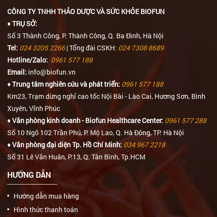
CÔNG TY TNHH THẢO DƯỢC VÀ SỨC KHỎE BIOFUN
♦ TRỤ SỞ:
Số 3 Thành Công, P. Thành Công, Q. Ba Đình, Hà Nội
Tel:
024 3205 2266
| Tổng đài CSKH:
024 7308 8689
Hotline/Zalo:
0961 577 188
Email:
info@biofun.vn
♦ Trung tâm nghiên cứu và phát triển:
0961 577 188
Km23, Trạm dừng nghỉ cao tốc Nội Bài - Lào Cai, Hương Sơn, Bình
Xuyên, Vĩnh Phúc
♦ Văn phòng kinh doanh - Biofun Healthcare Center:
0961 577 288
Số 10 Ngõ 102 Trần Phú, P. Mộ Lao, Q. Hà Đông, TP. Hà Nội
♦ Văn phòng đại diện Tp. Hồ Chí Minh:
034 967 2218
Số 31 Lê Văn Huân, P.13, Q. Tân Bình, Tp.HCM
HƯỚNG DẪN
Hướng dẫn mua hàng
Hình thức thanh toán