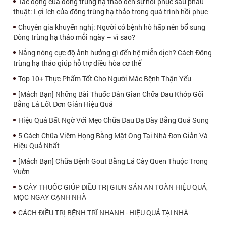
Tác động của đông trùng hạ thảo đến sự hồi phục sau phẫu
thuật: Lợi ích của đông trùng hạ thảo trong quá trình hồi phục
Chuyên gia khuyến nghị: Người có bệnh hô hấp nên bổ sung
Đông trùng hạ thảo mỗi ngày – vì sao?
Nắng nóng cực độ ảnh hưởng gì đến hệ miễn dịch? Cách Đông
trùng hạ thảo giúp hỗ trợ điều hòa cơ thể
Top 10+ Thực Phẩm Tốt Cho Người Mắc Bệnh Thận Yếu
[Mách Bạn] Những Bài Thuốc Dân Gian Chữa Đau Khớp Gối
Bằng Lá Lốt Đơn Giản Hiệu Quả
Hiệu Quả Bất Ngờ Với Mẹo Chữa Đau Dạ Dày Bằng Quả Sung
5 Cách Chữa Viêm Họng Bằng Mật Ong Tại Nhà Đơn Giản Và
Hiệu Quả Nhất
[Mách Bạn] Chữa Bệnh Gout Bằng Lá Cây Quen Thuộc Trong
Vườn
5 CÂY THUỐC GIÚP ĐIỀU TRỊ GIUN SÁN AN TOÀN HIỆU QUẢ,
MỌC NGAY CẠNH NHÀ
CÁCH ĐIỀU TRỊ BỆNH TRĨ NHANH - HIỆU QUẢ TẠI NHÀ