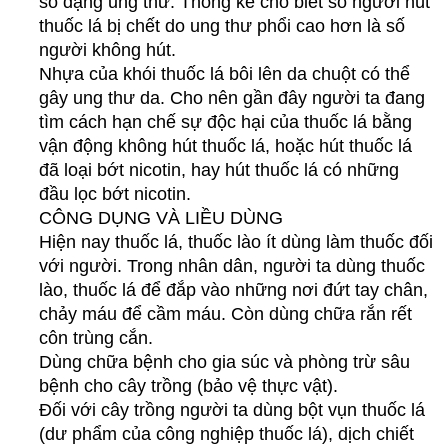
số dạng ung thư. Thống kê cho biết số người hút
thuốc lá bị chết do ung thư phổi cao hơn là số
người không hút.
Nhựa của khói thuốc lá bôi lên da chuột có thể
gây ung thư da. Cho nên gần đây người ta đang
tìm cách hạn chế sự độc hại của thuốc lá bằng
vận động không hút thuốc lá, hoặc hút thuốc lá
đã loại bớt nicotin, hay hút thuốc lá có những
đầu lọc bớt nicotin.
CÔNG DỤNG VÀ LIỀU DÙNG
Hiện nay thuốc lá, thuốc lào ít dùng làm thuốc đối
với người. Trong nhân dân, người ta dùng thuốc
lào, thuốc lá để đắp vào những nơi đứt tay chân,
chảy máu để cầm máu. Còn dùng chữa rắn rết
côn trùng cắn.
Dùng chữa bệnh cho gia súc và phòng trừ sâu
bệnh cho cây trồng (bảo vệ thực vật).
Đối với cây trồng người ta dùng bột vụn thuốc lá
(dư phẩm của công nghiệp thuốc lá), dịch chiết