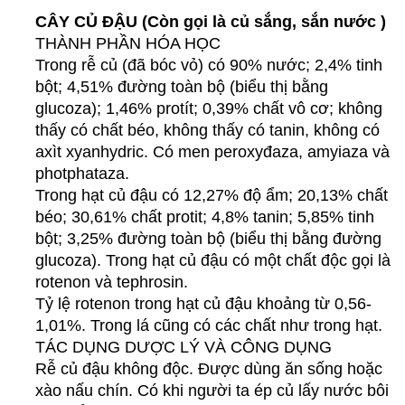
CÂY CỦ ĐẬU
(Còn gọi là củ sắng, sắn nước )
THÀNH PHẦN HÓA HỌC
Trong rễ củ (đã bóc vỏ) có 90% nước; 2,4% tinh
bột; 4,51% đường toàn bộ (biểu thị bằng
glucoza); 1,46% protít; 0,39% chất vô cơ; không
thấy có chất béo, không thấy có tanin, không có
axìt xyanhydric. Có men peroxyđaza, amyiaza và
photphataza.
Trong hạt củ đậu có 12,27% độ ẩm; 20,13% chất
béo; 30,61% chất protit; 4,8% tanin; 5,85% tinh
bột; 3,25% đường toàn bộ (biểu thị bằng đường
glucoza). Trong hạt củ đậu có một chất độc gọi là
rotenon và tephrosin.
Tỷ lệ rotenon trong hạt củ đậu khoảng từ 0,56-
1,01%. Trong lá cũng có các chất như trong hạt.
TÁC DỤNG DƯỢC LÝ VÀ CÔNG DỤNG
Rễ củ đậu không độc. Được dùng ăn sống hoặc
xào nấu chín. Có khi người ta ép củ lấy nước bôi