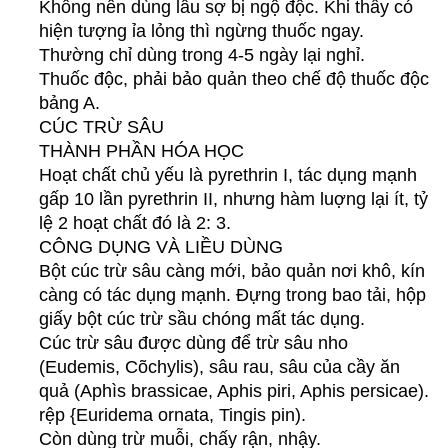
Không nên dùng lâu sợ bị ngộ độc. Khi thấy có
hiện tượng ỉa lỏng thì ngừng thuốc ngay.
Thường chỉ dùng trong 4-5 ngày lại nghỉ.
Thuốc độc, phải bảo quản theo chế độ thuốc độc
bảng A.
CÚC TRỪ SÂU
THÀNH PHẦN HÓA HỌC
Hoạt chất chủ yếu là pyrethrin I, tác dụng mạnh
gấp 10 lần pyrethrin II, nhưng hàm luợng lại ít, tỷ
lệ 2 hoạt chất đó là 2: 3.
CÔNG DỤNG VÀ LIỀU DÙNG
Bột cúc trừ sâu càng mới, bảo quản nơi khô, kín
càng có tác dụng mạnh. Đựng trong bao tải, hộp
giấy bột cúc trừ sầu chóng mất tác dụng.
Cúc trừ sâu được dùng để trừ sâu nho
(Eudemis, Cõchylis), sâu rau, sâu của cầy ăn
quả (Aphìs brassicae, Aphis piri, Aphis persicae).
rệp {Euridema ornata, Tingis pin).
Còn dùng trừ muỗi, chấy rận, nhậy.