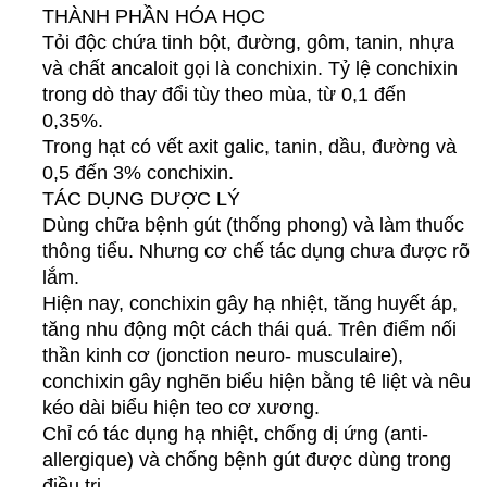
THÀNH PHẦN HÓA HỌC
Tỏi độc chứa tinh bột, đường, gôm, tanin, nhựa
và chất ancaloit gọi là conchixin. Tỷ lệ conchixin
trong dò thay đổi tùy theo mùa, từ 0,1 đến
0,35%.
Trong hạt có vết axit galic, tanin, dầu, đường và
0,5 đến 3% conchixin.
TÁC DỤNG DƯỢC LÝ
Dùng chữa bệnh gút (thống phong) và làm thuốc
thông tiểu. Nhưng cơ chế tác dụng chưa được rõ
lắm.
Hiện nay, conchixin gây hạ nhiệt, tăng huyết áp,
tăng nhu động một cách thái quá. Trên điểm nối
thần kinh cơ (jonction neuro- musculaire),
conchixin gây nghẽn biểu hiện bằng tê liệt và nêu
kéo dài biểu hiện teo cơ xương.
Chỉ có tác dụng hạ nhiệt, chống dị ứng (anti-
allergique) và chống bệnh gút được dùng trong
điều trị.