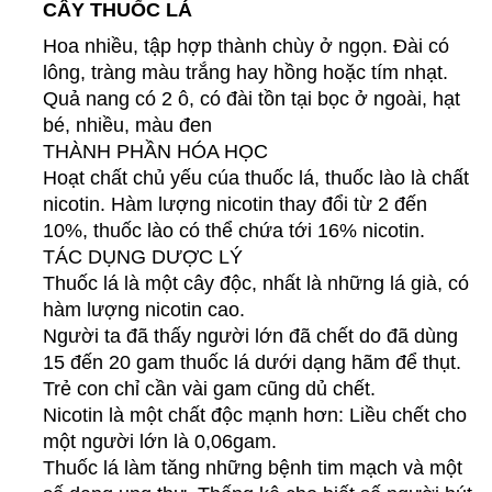
CÂY THUỐC LÁ
Hoa nhiều, tập hợp thành chùy ở ngọn. Đài có
lông, tràng màu trắng hay hồng hoặc tím nhạt.
Quả nang có 2 ô, có đài tồn tại bọc ở ngoài, hạt
bé, nhiều, màu đen
THÀNH PHẦN HÓA HỌC
Hoạt chất chủ yếu cúa thuốc lá, thuốc lào là chất
nicotin. Hàm lượng nicotin thay đổi từ 2 đến
10%, thuốc lào có thể chứa tới 16% nicotin.
TÁC DỤNG DƯỢC LÝ
Thuốc lá là một cây độc, nhất là những lá già, có
hàm lượng nicotin cao.
Người ta đã thấy người lớn đã chết do đã dùng
15 đến 20 gam thuốc lá dưới dạng hãm để thụt.
Trẻ con chỉ cần vài gam cũng dủ chết.
Nicotin là một chất độc mạnh hơn: Liều chết cho
một người lớn là 0,06gam.
Thuốc lá làm tăng những bệnh tim mạch và một