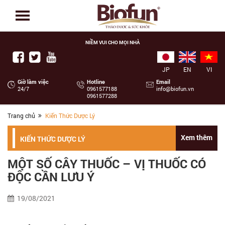
NIỀM VUI CHO MỌI NHÀ
JP
EN
VI
Giờ làm việc
Hotline
Email
24/7
‭0961577188
info@biofun.vn
0961577288
Trang chủ
Kiến Thức Dược Lý
Xem thêm
KIẾN THỨC DƯỢC LÝ
MỘT SỐ CÂY THUỐC – VỊ THUỐC CÓ
ĐỘC CẦN LƯU Ý
19/08/2021