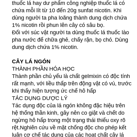
thuốc lá hay dư phẩm công nghiệp thuốc lá có
chứa mỗi lít từ 10 đến 20g sunfat nicotin. Khi
dùng người ta pha loãng thành dung dịch chứa
1% nicotin rồi phun lên cây có sâu bọ.
Đối với súc vật người ta dùng thuốc lá thuốc lào
pha nước để chữa ghẻ, chấy rận, bọ chó. Dùng
dung dịch chứa 1% nicotin.
CÂY LÁ NGÓN
THÀNH PHẦN HÓA HỌC
Thành phần chủ yếu là chất gelmixin có độc tính
rất mạnh, với liều thấp trên động vật có vú, trước
khi thấy hiện tượng ức chế hô hấp
TÁC DỤNG DƯỢC LÝ
Tác dụng độc của lá ngón không đặc hiệu trên
hệ thống thần kinh, gây nên co giật và chết do
ngừng hô hấp trong một trạng thái thiếu oxy rõ
rệt.
Nghiên cứu về mặt chống độc cho phép kết
luận cơ chế tác dụng của các hoạt chất cây lá