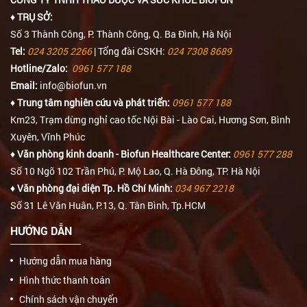
♦ TRỤ SỞ:
Số 3 Thành Công, P. Thành Công, Q. Ba Đình, Hà Nội
Tel:
024 3205 2266
| Tổng đài CSKH:
024 7308 8689
Hotline/Zalo:
0961 577 188
Email:
info@biofun.vn
♦ Trung tâm nghiên cứu và phát triển:
0961 577 188
Km23, Trạm dừng nghỉ cao tốc Nội Bài - Lào Cai, Hương Sơn, Bình
Xuyên, Vĩnh Phúc
♦ Văn phòng kinh doanh - Biofun Healthcare Center:
0961 577 288
Số 10 Ngõ 102 Trần Phú, P. Mộ Lao, Q. Hà Đông, TP. Hà Nội
♦ Văn phòng đại diện Tp. Hồ Chí Minh:
034 967 2218
Số 31 Lê Văn Huân, P.13, Q. Tân Bình, Tp.HCM
HƯỚNG DẪN
Hướng dẫn mua hàng
Hình thức thanh toán
Chính sách vận chuyển