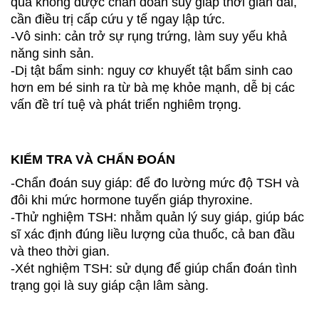
quả không được chẩn đoán suy giáp thời gian dài,
cần điều trị cấp cứu y tế ngay lập tức.
-Vô sinh: cản trở sự rụng trứng, làm suy yếu khả
năng sinh sản.
-Dị tật bẩm sinh: nguy cơ khuyết tật bẩm sinh cao
hơn em bé sinh ra từ bà mẹ khỏe mạnh, dễ bị các
vấn đề trí tuệ và phát triển nghiêm trọng.
KIỂM TRA VÀ CHẨN ĐOÁN
-Chẩn đoán suy giáp: để đo lường mức độ TSH và
đôi khi mức hormone tuyến giáp thyroxine.
-Thử nghiệm TSH: nhằm quản lý suy giáp, giúp bác
sĩ xác định đúng liều lượng của thuốc, cả ban đầu
và theo thời gian.
-Xét nghiệm TSH: sử dụng để giúp chẩn đoán tình
trạng gọi là suy giáp cận lâm sàng.