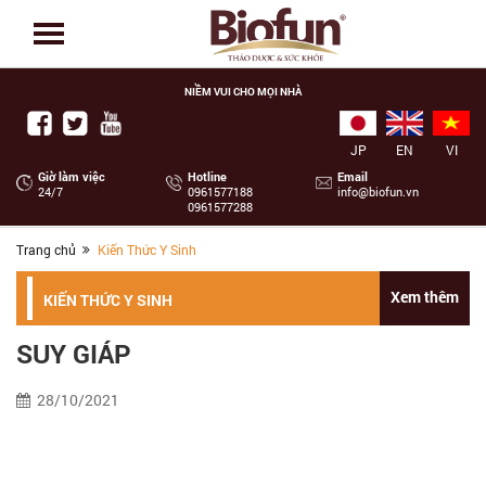
NIỀM VUI CHO MỌI NHÀ
JP
EN
VI
Giờ làm việc
Hotline
Email
24/7
‭0961577188
info@biofun.vn
0961577288
Trang chủ
Kiến Thức Y Sinh
Xem thêm
KIẾN THỨC Y SINH
SUY GIÁP
28/10/2021