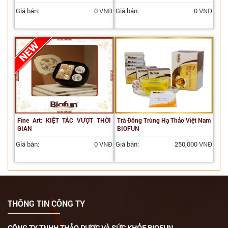
Giá bán:
0 VNĐ
Giá bán:
0 VNĐ
Fine Art: KIỆT TÁC VƯỢT THỜI
Trà Đông Trùng Hạ Thảo Việt Nam
GIAN
BIOFUN
Giá bán:
0 VNĐ
Giá bán:
250,000 VNĐ
THÔNG TIN CÔNG TY
CÔNG TY TNHH THẢO DƯỢC VÀ SỨC KHỎE BIOFUN