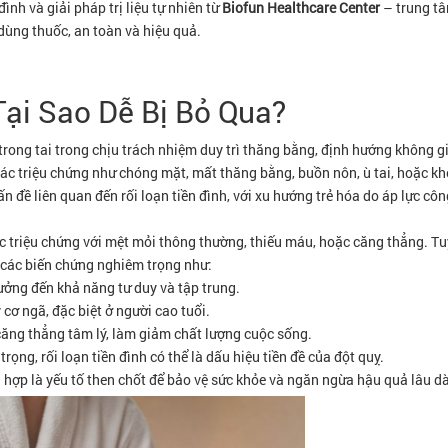
đình và giải pháp trị liệu tự nhiên từ
Biofun Healthcare Center
– trung t
dùng thuốc, an toàn và hiệu quả.
Tại Sao Dễ Bị Bỏ Qua?
 trong tai trong chịu trách nhiệm duy trì thăng bằng, định hướng không g
c triệu chứng như chóng mặt, mất thăng bằng, buồn nôn, ù tai, hoặc kh
n đề liên quan đến rối loạn tiền đình, với xu hướng trẻ hóa do áp lực công
ác triệu chứng với mệt mỏi thông thường, thiếu máu, hoặc căng thẳng. Tu
ến các biến chứng nghiêm trọng như:
ưởng đến khả năng tư duy và tập trung.
cơ ngã, đặc biệt ở người cao tuổi.
căng thẳng tâm lý, làm giảm chất lượng cuộc sống.
rọng, rối loạn tiền đình có thể là dấu hiệu tiền đề của đột quỵ.
ù hợp là yếu tố then chốt để bảo vệ sức khỏe và ngăn ngừa hậu quả lâu dà