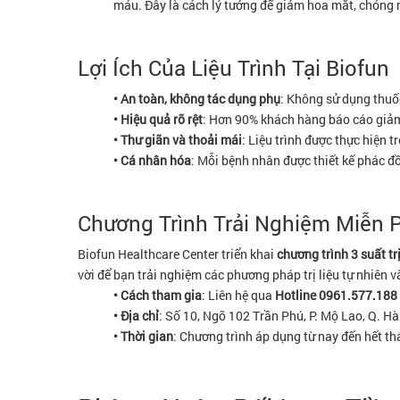
máu. Đây là cách lý tưởng để giảm hoa mắt, chóng mặ
Lợi Ích Của Liệu Trình Tại Biofun
• An toàn, không tác dụng phụ
: Không sử dụng thuốc
• Hiệu quả rõ rệt
: Hơn 90% khách hàng báo cáo giảm 
• Thư giãn và thoải mái
: Liệu trình được thực hiện t
• Cá nhân hóa
: Mỗi bệnh nhân được thiết kế phác đồ 
Chương Trình Trải Nghiệm Miễn P
Biofun Healthcare Center triển khai
chương trình 3 suất tr
vời để bạn trải nghiệm các phương pháp trị liệu tự nhiên v
• Cách tham gia
: Liên hệ qua
Hotline 0961.577.188
• Địa chỉ
: Số 10, Ngõ 102 Trần Phú, P. Mộ Lao, Q. H
• Thời gian
: Chương trình áp dụng từ nay đến hết th