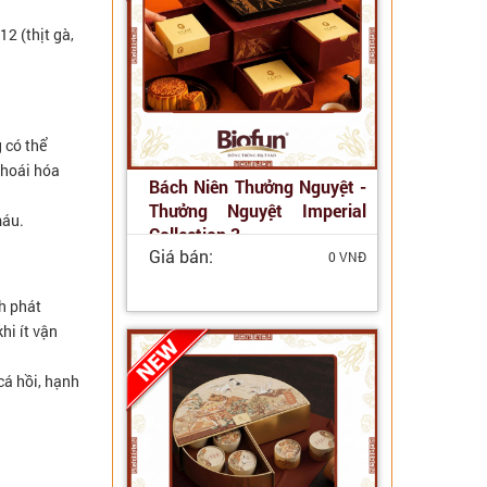
2 (thịt gà,
 có thể
thoái hóa
Bách Niên Thưởng Nguyệt -
Thưởng Nguyệt Imperial
máu.
Collection 3
Giá bán:
0 VNĐ
nh phát
hi ít vận
cá hồi, hạnh