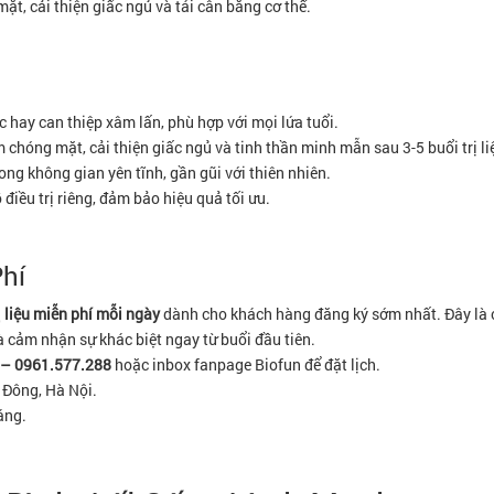
t, cải thiện giấc ngủ và tái cân bằng cơ thể.
 hay can thiệp xâm lấn, phù hợp với mọi lứa tuổi.
chóng mặt, cải thiện giấc ngủ và tinh thần minh mẫn sau 3-5 buổi trị li
rong không gian yên tĩnh, gần gũi với thiên nhiên.
điều trị riêng, đảm bảo hiệu quả tối ưu.
hí
ị liệu miễn phí mỗi ngày
dành cho khách hàng đăng ký sớm nhất. Đây là c
à cảm nhận sự khác biệt ngay từ buổi đầu tiên.
 – 0961.577.288
hoặc inbox fanpage Biofun để đặt lịch.
à Đông, Hà Nội.
áng.