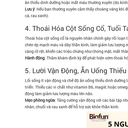
ăn thiếu dinh dưỡng hoặc mất máu thường xuyên (do kinh 
Lưu ý
: Nếu bạn thường xuyên cảm thấy choáng váng khi đứn
cá, rau xanh).
4. Thoái Hóa Cột Sống Cổ, Tuổi 
Thoái hóa cột sống cổ là nguyên nhân chính gây rối loạn ti
chèn ép mạch máu và dây thần kinh, làm giảm lưu lượng má
càng rõ rệt, khiến các triệu chứng như chóng mặt, mất thăn
Hành động
: Thăm khám định kỳ để phát hiện sớm thoái hó
5. Lười Vận Động, Ăn Uống Thiế
Lối sống ít vận động và chế độ ăn uống thiếu dinh dưỡng l
triển. Thiếu các vi chất như vitamin B6, magiê, hoặc omeg
động làm giảm lưu lượng máu lên não.
Mẹo phòng ngừa
: Tăng cường vận động với các bài tập nh
nhân, chuối và rau xanh để hỗ trợ sức khỏe thần kinh.