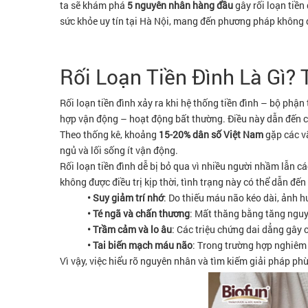
ta sẽ khám phá
5 nguyên nhân hàng đầu
gây rối loạn tiền 
sức khỏe uy tín tại Hà Nội, mang đến phương pháp không 
Rối Loạn Tiền Đình Là Gì? 
Rối loạn tiền đình xảy ra khi hệ thống tiền đình – bộ phận
hợp vận động – hoạt động bất thường. Điều này dẫn đến cá
Theo thống kê, khoảng
15-20% dân số Việt Nam
gặp các vấ
ngủ và lối sống ít vận động.
Rối loạn tiền đình dễ bị bỏ qua vì nhiều người nhầm lẫn c
không được điều trị kịp thời, tình trạng này có thể dẫn đ
• Suy giảm trí nhớ
: Do thiếu máu não kéo dài, ảnh h
• Té ngã và chấn thương
: Mất thăng bằng tăng nguy 
• Trầm cảm và lo âu
: Các triệu chứng dai dẳng gây 
• Tai biến mạch máu não
: Trong trường hợp nghiêm t
Vì vậy, việc hiểu rõ nguyên nhân và tìm kiếm giải pháp ph