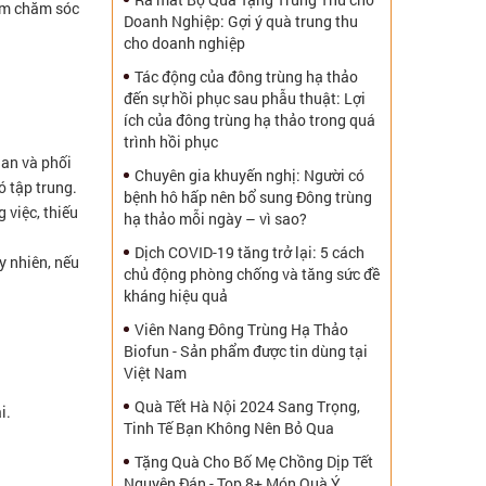
âm chăm sóc
Doanh Nghiệp: Gợi ý quà trung thu
cho doanh nghiệp
Tác động của đông trùng hạ thảo
đến sự hồi phục sau phẫu thuật: Lợi
ích của đông trùng hạ thảo trong quá
trình hồi phục
ian và phối
Chuyên gia khuyến nghị: Người có
ó tập trung.
bệnh hô hấp nên bổ sung Đông trùng
 việc, thiếu
hạ thảo mỗi ngày – vì sao?
Dịch COVID-19 tăng trở lại: 5 cách
y nhiên, nếu
chủ động phòng chống và tăng sức đề
kháng hiệu quả
Viên Nang Đông Trùng Hạ Thảo
Biofun - Sản phẩm được tin dùng tại
Việt Nam
Quà Tết Hà Nội 2024 Sang Trọng,
i.
Tinh Tế Bạn Không Nên Bỏ Qua
Tặng Quà Cho Bố Mẹ Chồng Dịp Tết
Nguyên Đán - Top 8+ Món Quà Ý