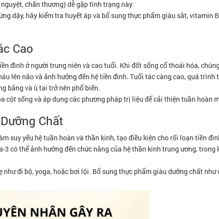
nguyệt, chấn thương) dễ gặp tình trạng này.
g dậy, hãy kiểm tra huyết áp và bổ sung thực phẩm giàu sắt, vitamin B1
Tác Cao
ền đình ở người trung niên và cao tuổi. Khi đốt sống cổ thoái hóa, chúng
u lên não và ảnh hưởng đến hệ tiền đình. Tuổi tác càng cao, quá trình 
g bằng và ù tai trở nên phổ biến.
a cột sống và áp dụng các phương pháp trị liệu để cải thiện tuần hoàn 
u Dưỡng Chất
àm suy yếu hệ tuần hoàn và thần kinh, tạo điều kiện cho rối loạn tiền đì
a-3 có thể ảnh hưởng đến chức năng của hệ thần kinh trung ương, trong k
ẹ như đi bộ, yoga, hoặc bơi lội. Bổ sung thực phẩm giàu dưỡng chất như 