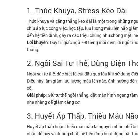
1. Thức Khuya, Stress Kéo Dài
Thức khuya và căng thẳng kéo dài là một trong những nguyê
chịu áp lực công việc, học tập, lưu lượng máu lên não giả
đến hệ tiền đình, gây ra các triệu chứng như chóng mặt, m
Lời khuyên
: Duy trì giấc ngủ 7-8 tiếng mỗi đêm, đi ngủ tr
thẳng.
2. Ngồi Sai Tư Thế, Dùng Điện T
Ngồi sai tư thế, đặc biệt là cúi đầu quá lâu khi sử dụng đ
Điều này làm giảm lưu lượng máu lên não, ảnh hưởng đến c
cổ.
Giải pháp
: Giữ tư thế ngồi thẳng, đặt màn hình ngang tầm
nhẹ nhàng để giảm căng cơ.
3. Huyết Áp Thấp, Thiếu Máu Nã
Huyết áp thấp hoặc thiếu máu não là nguyên nhân phổ biến 
nhận đủ oxy và dưỡng chất, hệ tiền đình hoạt động bất t