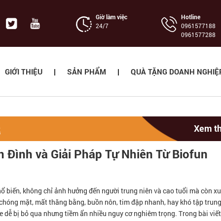
Giờ làm việc
Hotline
24/7
‭0961577188
0961577288
GIỚI THIỆU
SẢN PHẨM
QUÀ TẶNG DOANH NGHIỆ
R
Xem t
 Đình và Giải Pháp Tự Nhiên Từ Biofun
hổ biến, không chỉ ảnh hưởng đến người trung niên và cao tuổi mà còn xu
 chóng mặt, mất thăng bằng, buồn nôn, tim đập nhanh, hay khó tập trung
e dễ bị bỏ qua nhưng tiềm ẩn nhiều nguy cơ nghiêm trọng. Trong bài viế