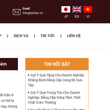
Email
info@biofun.vn
JP
EN
VI
P
DỊCH VỤ
TIN TỨC
LIÊN HỆ
hêm
TIN NỔI BẬT
Gợi Ý Quà Tặng Cho Doanh Nghiệp:
Khẳng Định Đẳng Cấp Cùng Bộ Sưu
Tập
Gợi Ý Quà Trung Thu Cho Doanh
ất hiện ở
Nghiệp: Đẳng Cấp Xứng Tầm, Thắt
 có thể là
Chặt Giao Thương
t này, chúng
Ra mắt Bộ Quà Tặng Trung Thu cho