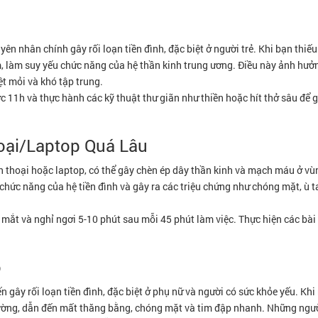
n nhân chính gây rối loạn tiền đình, đặc biệt ở người trẻ. Khi bạn thiế
m, làm suy yếu chức năng của hệ thần kinh trung ương. Điều này ảnh hưởn
ệt mỏi và khó tập trung.
ước 11h và thực hành các kỹ thuật thư giãn như thiền hoặc hít thở sâu để
hoại/Laptop Quá Lâu
iện thoại hoặc laptop, có thể gây chèn ép dây thần kinh và mạch máu ở vù
hức năng của hệ tiền đình và gây ra các triệu chứng như chóng mặt, ù t
 mắt và nghỉ ngơi 5-10 phút sau mỗi 45 phút làm việc. Thực hiện các bài
o
gây rối loạn tiền đình, đặc biệt ở phụ nữ và người có sức khỏe yếu. Kh
hường, dẫn đến mất thăng bằng, chóng mặt và tim đập nhanh. Những ngườ