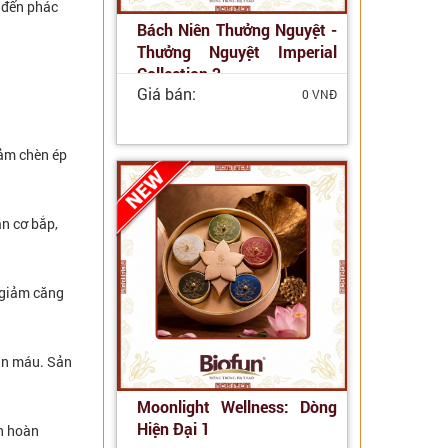
 đến phác
Bách Niên Thưởng Nguyệt -
Thưởng Nguyệt Imperial
Collection 2
Giá bán:
0 VNĐ
iảm chèn ép
ãn cơ bắp,
 giảm căng
oàn máu. Sản
Moonlight Wellness: Dòng
Hiện Đại 1
ần hoàn