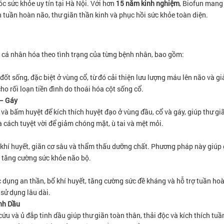
 sức khỏe uy tín tại Hà Nội. Với hơn
15 năm kinh nghiệm
, Biofun mang
n tuần hoàn não, thư giãn thần kinh và phục hồi sức khỏe toàn diện.
c cá nhân hóa theo tình trạng của từng bệnh nhân, bao gồm:
 đốt sống, đặc biệt ở vùng cổ, từ đó cải thiện lưu lượng máu lên não và g
o rối loạn tiền đình do thoái hóa cột sống cổ.
 – Gáy
và bấm huyệt để kích thích huyệt đạo ở vùng đầu, cổ và gáy, giúp thư gi
 cách tuyệt vời để giảm chóng mặt, ù tai và mệt mỏi.
g khí huyết, giãn cơ sâu và thẩm thấu dưỡng chất. Phương pháp này giúp
à tăng cường sức khỏe não bộ.
 dụng an thần, bổ khí huyết, tăng cường sức đề kháng và hỗ trợ tuần h
sử dụng lâu dài.
nh Dầu
u và ủ đắp tinh dầu giúp thư giãn toàn thân, thải độc và kích thích tu