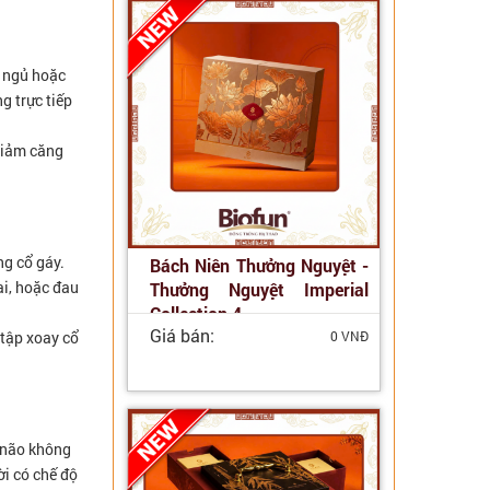
u ngủ hoặc
g trực tiếp
 giảm căng
ng cổ gáy.
Bách Niên Thưởng Nguyệt -
ai, hoặc đau
Thưởng Nguyệt Imperial
Collection 4
Giá bán:
 tập xoay cổ
0 VNĐ
i não không
i có chế độ