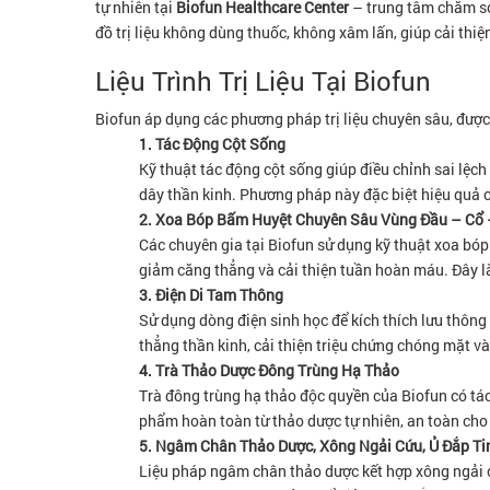
tự nhiên tại
Biofun Healthcare Center
– trung tâm chăm sóc
đồ trị liệu không dùng thuốc, không xâm lấn, giúp cải thiệ
Liệu Trình Trị Liệu Tại Biofun
Biofun áp dụng các phương pháp trị liệu chuyên sâu, đượ
1. Tác Động Cột Sống
Kỹ thuật tác động cột sống giúp điều chỉnh sai lệch
dây thần kinh. Phương pháp này đặc biệt hiệu quả ch
2. Xoa Bóp Bấm Huyệt Chuyên Sâu Vùng Đầu – Cổ
Các chuyên gia tại Biofun sử dụng kỹ thuật xoa bóp 
giảm căng thẳng và cải thiện tuần hoàn máu. Đây là
3. Điện Di Tam Thông
Sử dụng dòng điện sinh học để kích thích lưu thôn
thẳng thần kinh, cải thiện triệu chứng chóng mặt v
4. Trà Thảo Dược Đông Trùng Hạ Thảo
Trà đông trùng hạ thảo độc quyền của Biofun có tác
phẩm hoàn toàn từ thảo dược tự nhiên, an toàn cho 
5. Ngâm Chân Thảo Dược, Xông Ngải Cứu, Ủ Đắp Ti
Liệu pháp ngâm chân thảo dược kết hợp xông ngải cứ