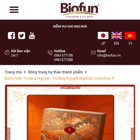
NIỀM VUI CHO MỌI NHÀ
JP
EN
VI
Giờ làm việc
Hotline
Email
24/7
‭0961577188
info@biofun.vn
0961577288
Trang chủ
Đông trùng hạ thảo thành phẩm
Bách Niên Thưởng Nguyệt - Thưởng Nguyệt Imperial Collection 4