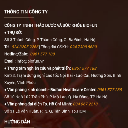
THÔNG TIN CÔNG TY
CÔNG TY TNHH THẢO DƯỢC VÀ SỨC KHỎE BIOFUN
♦ TRỤ SỞ:
Số 3 Thành Công, P. Thành Công, Q. Ba Đình, Hà Nội
Tel:
024 3205 2266
| Tổng đài CSKH:
024 7308 8689
Hotline/Zalo:
0961 577 188
Email:
info@biofun.vn
♦ Trung tâm nghiên cứu và phát triển:
0961 577 188
Km23, Trạm dừng nghỉ cao tốc Nội Bài - Lào Cai, Hương Sơn, Bình
Xuyên, Vĩnh Phúc
♦ Văn phòng kinh doanh - Biofun Healthcare Center:
0961 577 288
Số 10 Ngõ 102 Trần Phú, P. Mộ Lao, Q. Hà Đông, TP. Hà Nội
♦ Văn phòng đại diện Tp. Hồ Chí Minh:
034 967 2218
Số 31 Lê Văn Huân, P.13, Q. Tân Bình, Tp.HCM
HƯỚNG DẪN