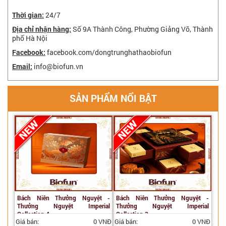
Thời gian:
24/7
Địa chỉ nhận hàng:
Số 9A Thành Công, Phường Giảng Võ, Thành
phố Hà Nội
Facebook:
facebook.com/dongtrunghathaobiofun
Email:
info@biofun.vn
SẢN PHẨM NỔI BẬT
Bách Niên Thưởng Nguyệt -
Bách Niên Thưởng Nguyệt -
Thưởng Nguyệt Imperial
Thưởng Nguyệt Imperial
Collection 4
Collection 3
Giá bán:
0 VNĐ
Giá bán:
0 VNĐ