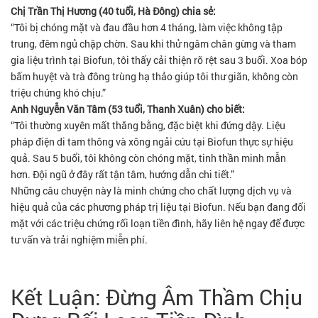
Chị Trần Thị Hương (40 tuổi, Hà Đông) chia sẻ:
“Tôi bị chóng mặt và đau đầu hơn 4 tháng, làm việc không tập
trung, đêm ngủ chập chờn. Sau khi thử ngâm chân gừng và tham
gia liệu trình tại Biofun, tôi thấy cải thiện rõ rệt sau 3 buổi. Xoa bóp
bấm huyệt và trà đông trùng hạ thảo giúp tôi thư giãn, không còn
triệu chứng khó chịu.”
Anh Nguyễn Văn Tâm (53 tuổi, Thanh Xuân) cho biết:
“Tôi thường xuyên mất thăng bằng, đặc biệt khi đứng dậy. Liệu
pháp điện di tam thông và xông ngải cứu tại Biofun thực sự hiệu
quả. Sau 5 buổi, tôi không còn chóng mặt, tinh thần minh mẫn
hơn. Đội ngũ ở đây rất tận tâm, hướng dẫn chi tiết.”
Những câu chuyện này là minh chứng cho chất lượng dịch vụ và
hiệu quả của các phương pháp trị liệu tại Biofun. Nếu bạn đang đối
mặt với các triệu chứng rối loạn tiền đình, hãy liên hệ ngay để được
tư vấn và trải nghiệm miễn phí.
Kết Luận: Đừng Âm Thầm Chịu