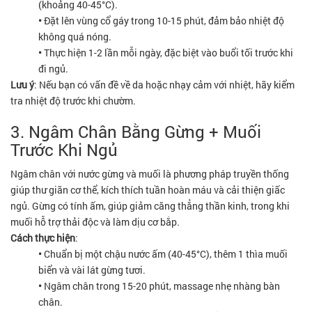
(khoảng 40-45°C).
•
Đặt lên vùng cổ gáy trong 10-15 phút, đảm bảo nhiệt độ
không quá nóng.
•
Thực hiện 1-2 lần mỗi ngày, đặc biệt vào buổi tối trước khi
đi ngủ.
Lưu ý
: Nếu bạn có vấn đề về da hoặc nhạy cảm với nhiệt, hãy kiểm
tra nhiệt độ trước khi chườm.
3. Ngâm Chân Bằng Gừng + Muối
Trước Khi Ngủ
Ngâm chân với nước gừng và muối là phương pháp truyền thống
giúp thư giãn cơ thể, kích thích tuần hoàn máu và cải thiện giấc
ngủ. Gừng có tính ấm, giúp giảm căng thẳng thần kinh, trong khi
muối hỗ trợ thải độc và làm dịu cơ bắp.
Cách thực hiện
:
•
Chuẩn bị một chậu nước ấm (40-45°C), thêm 1 thìa muối
biển và vài lát gừng tươi.
•
Ngâm chân trong 15-20 phút, massage nhẹ nhàng bàn
chân.