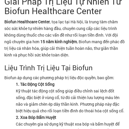
Giải Pháp Trị Liệu Tự Nhiên Từ
Biofun Healthcare Center
Biofun Healthcare Center
, tọa lạc tại Hà Nội, là trung tâm chăm
sóc sức khỏe tự nhiên hàng đầu, chuyên cung cấp các liệu trình
không dùng thuốc cho các vấn đề như rối loạn tiền đình. Với đội
ngũ chuyên gia hơn
15 năm kinh nghiệm
, Biofun mang đến phác đồ
trị liệu cá nhân hóa, giúp cải thiện tuần hoàn não, thư giãn thần
kinh và phục hồi sức khỏe toàn diện.
Liệu Trình Trị Liệu Tại Biofun
Biofun áp dụng các phương pháp trị liệu độc quyền, bao gồm:
1. Tác Động Cột Sống
Kỹ thuật tác động cột sống giúp điều chỉnh sai lệch đốt
sống, đặc biệt ở vùng cổ, từ đó cải thiện lưu lượng máu lên
não và giảm chèn ép dây thần kinh. Phương pháp này đặc
biệt hiệu quả cho rối loạn tiền đình do thoái hóa cột sống cổ.
2. Xoa Bóp Bấm Huyệt
Các chuyên gia sử dụng kỹ thuật xoa bóp và bấm huyệt để