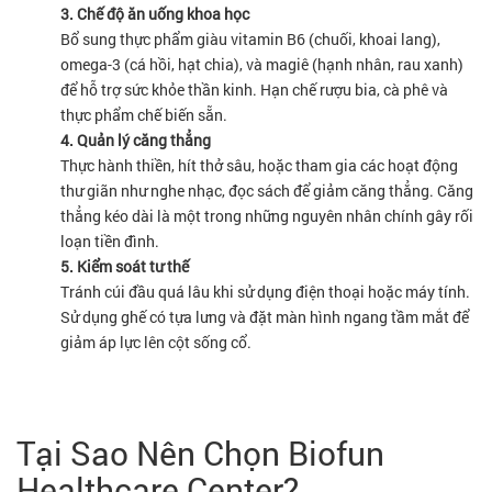
3. Chế độ ăn uống khoa học
Bổ sung thực phẩm giàu vitamin B6 (chuối, khoai lang),
omega-3 (cá hồi, hạt chia), và magiê (hạnh nhân, rau xanh)
để hỗ trợ sức khỏe thần kinh. Hạn chế rượu bia, cà phê và
thực phẩm chế biến sẵn.
4. Quản lý căng thẳng
Thực hành thiền, hít thở sâu, hoặc tham gia các hoạt động
thư giãn như nghe nhạc, đọc sách để giảm căng thẳng. Căng
thẳng kéo dài là một trong những nguyên nhân chính gây rối
loạn tiền đình.
5. Kiểm soát tư thế
Tránh cúi đầu quá lâu khi sử dụng điện thoại hoặc máy tính.
Sử dụng ghế có tựa lưng và đặt màn hình ngang tầm mắt để
giảm áp lực lên cột sống cổ.
Tại Sao Nên Chọn Biofun
Healthcare Center?