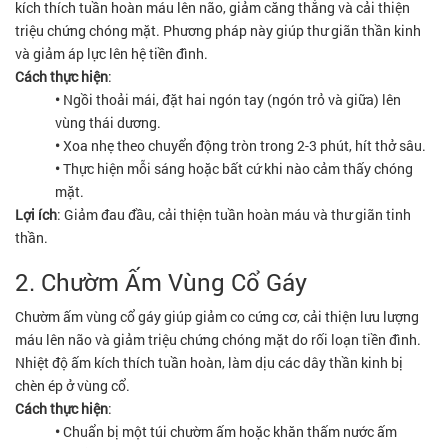
kích thích tuần hoàn máu lên não, giảm căng thẳng và cải thiện
triệu chứng chóng mặt. Phương pháp này giúp thư giãn thần kinh
và giảm áp lực lên hệ tiền đình.
Cách thực hiện
:
•
Ngồi thoải mái, đặt hai ngón tay (ngón trỏ và giữa) lên
vùng thái dương.
•
Xoa nhẹ theo chuyển động tròn trong 2-3 phút, hít thở sâu.
•
Thực hiện mỗi sáng hoặc bất cứ khi nào cảm thấy chóng
mặt.
Lợi ích
: Giảm đau đầu, cải thiện tuần hoàn máu và thư giãn tinh
thần.
2. Chườm Ấm Vùng Cổ Gáy
Chườm ấm vùng cổ gáy giúp giảm co cứng cơ, cải thiện lưu lượng
máu lên não và giảm triệu chứng chóng mặt do rối loạn tiền đình.
Nhiệt độ ấm kích thích tuần hoàn, làm dịu các dây thần kinh bị
chèn ép ở vùng cổ.
Cách thực hiện
:
•
Chuẩn bị một túi chườm ấm hoặc khăn thấm nước ấm