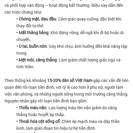
và phối hợp vận động – hoạt động bất thường. Điều này dẫn đến
các triệu chứng như:
• Chóng mặt, đau đầu
: Cảm giác quay cuồng, đặc biệt khi
thay đổi tư thế.
• Mất thăng bằng
: Khó đứng vững, dễ ngã khi đi bộ hoặc di
chuyển.
• Ù tai, buồn nôn
: Gây khó chịu, ảnh hưởng đến khả năng tập
trung.
• Mệt mỏi, căng thẳng
: Làm giảm chất lượng giấc ngủ và
tinh thần.
Theo thống kê, khoảng
15-20% dân số Việt Nam
gặp các vấn đề liên
quan đến rối loạn tiền đình, với tỷ lệ cao hơn ở phụ nữ, người làm
việc văn phòng, và những người sống trong môi trường căng thẳng.
Nguyên nhân gây rối loạn tiền đình bao gồm:
• Thiếu máu não
: Lưu lượng máu lên não giảm do căng
thẳng hoặc huyết áp thấp.
• Thoái hóa cột sống cổ
: Chèn ép mạch máu và dây thần
kinh, làm gián đoạn tín hiệu từ hệ tiền đình.