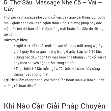
5. Thở Sâu, Massage Nhẹ Cổ – Vai –
Gáy
Thở sâu và massage nhẹ vùng cổ, vai, gáy giúp cải thiện lưu lượng
máu, giảm căng cơ và thư giãn thần kinh. Phương pháp này đặc
biệt hữu ích khi bạn cảm thấy chóng mặt hoặc đau đầu do rối loạn
tiền đình.
Cách thực hiện
:
•
Ngồi ở tư thế thoải mái, hít vào sâu qua mũi trong 4 giây,
giữ 4 giây, thở ra qua miệng trong 6 giây. Lặp lại 5-10 lần.
•
Dùng các đầu ngón tay massage nhẹ nhàng vùng cổ, vai và
gáy theo chuyển động tròn trong 5 phút.
•
Thực hiện 1-2 lần mỗi ngày, đặc biệt khi cảm thấy căng
thẳng hoặc chóng mặt.
Lợi ích
: Giảm căng thẳng, cải thiện tuần hoàn máu và làm dịu triệu
chứng rối loạn tiền đình.
Khi Nào Cần Giải Pháp Chuyên