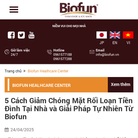
NIỀM VUI CHO MỌI NHÀ
JP
EN
VI
Giờ làm việc
Hotline
Email
24/7
‭0961577188
info@biofun.vn
0961577288
Trang chủ
Biofun Healhcare Center
Xem thêm
BIOFUN HEALHCARE CENTER
5 Cách Giảm Chóng Mặt Rối Loạn Tiền
Đình Tại Nhà và Giải Pháp Tự Nhiên Từ
Biofun
24/04/2025