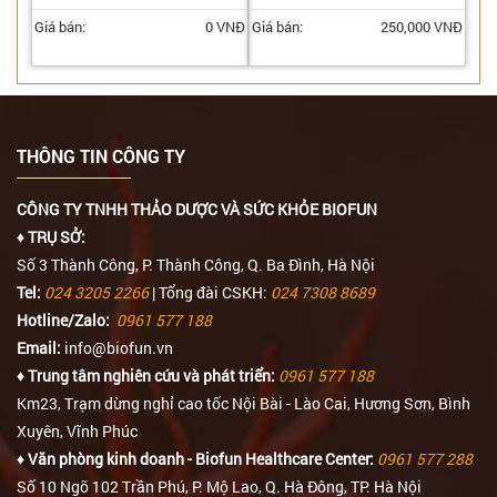
Giá bán:
0 VNĐ
Giá bán:
250,000 VNĐ
THÔNG TIN CÔNG TY
CÔNG TY TNHH THẢO DƯỢC VÀ SỨC KHỎE BIOFUN
♦ TRỤ SỞ:
Số 3 Thành Công, P. Thành Công, Q. Ba Đình, Hà Nội
Tel:
024 3205 2266
| Tổng đài CSKH:
024 7308 8689
Hotline/Zalo:
0961 577 188
Email:
info@biofun.vn
♦ Trung tâm nghiên cứu và phát triển:
0961 577 188
Km23, Trạm dừng nghỉ cao tốc Nội Bài - Lào Cai, Hương Sơn, Bình
Xuyên, Vĩnh Phúc
♦ Văn phòng kinh doanh - Biofun Healthcare Center:
0961 577 288
Số 10 Ngõ 102 Trần Phú, P. Mộ Lao, Q. Hà Đông, TP. Hà Nội