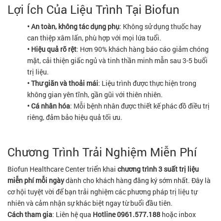
Lợi Ích Của Liệu Trình Tại Biofun
• An toàn, không tác dụng phụ
: Không sử dụng thuốc hay
can thiệp xâm lấn, phù hợp với mọi lứa tuổi.
• Hiệu quả rõ rệt
: Hơn 90% khách hàng báo cáo giảm chóng
mặt, cải thiện giấc ngủ và tinh thần minh mẫn sau 3-5 buổi
trị liệu.
• Thư giãn và thoải mái
: Liệu trình được thực hiện trong
không gian yên tĩnh, gần gũi với thiên nhiên.
• Cá nhân hóa
: Mỗi bệnh nhân được thiết kế phác đồ điều trị
riêng, đảm bảo hiệu quả tối ưu.
Chương Trình Trải Nghiệm Miễn Phí
Biofun Healthcare Center triển khai
chương trình 3 suất trị liệu
miễn phí mỗi ngày
dành cho khách hàng đăng ký sớm nhất. Đây là
cơ hội tuyệt vời để bạn trải nghiệm các phương pháp trị liệu tự
nhiên và cảm nhận sự khác biệt ngay từ buổi đầu tiên.
Cách tham gia
: Liên hệ qua
Hotline 0961.577.188
hoặc inbox