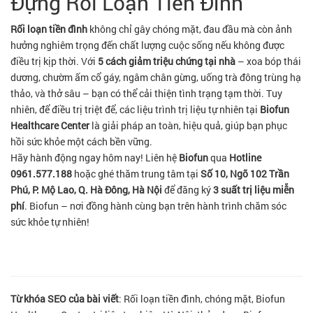
Đựng Rối Loạn Tiền Đình
Rối loạn tiền đình
không chỉ gây chóng mặt, đau đầu mà còn ảnh
hưởng nghiêm trọng đến chất lượng cuộc sống nếu không được
điều trị kịp thời. Với
5 cách giảm triệu chứng tại nhà
– xoa bóp thái
dương, chườm ấm cổ gáy, ngâm chân gừng, uống trà đông trùng hạ
thảo, và thở sâu – bạn có thể cải thiện tình trạng tạm thời. Tuy
nhiên, để điều trị triệt để, các liệu trình trị liệu tự nhiên tại
Biofun
Healthcare Center
là giải pháp an toàn, hiệu quả, giúp bạn phục
hồi sức khỏe một cách bền vững.
Hãy hành động ngay hôm nay! Liên hệ
Biofun
qua
Hotline
0961.577.188
hoặc ghé thăm trung tâm tại
Số 10, Ngõ 102 Trần
Phú, P. Mộ Lao, Q. Hà Đông, Hà Nội
để đăng ký
3 suất trị liệu miễn
phí
. Biofun – nơi đồng hành cùng bạn trên hành trình chăm sóc
sức khỏe tự nhiên!
Từ khóa SEO của bài viết
: Rối loạn tiền đình, chóng mặt, Biofun