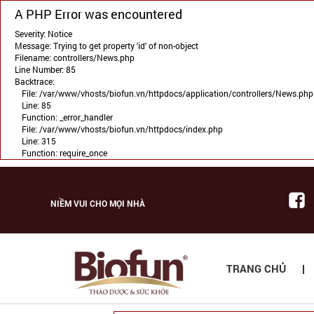
A PHP Error was encountered
Severity: Notice
Message: Trying to get property 'id' of non-object
Filename: controllers/News.php
Line Number: 85
Backtrace:
File: /var/www/vhosts/biofun.vn/httpdocs/application/controllers/News.php
Line: 85
Function: _error_handler
File: /var/www/vhosts/biofun.vn/httpdocs/index.php
Line: 315
Function: require_once
NIỀM VUI CHO MỌI NHÀ
TRANG CHỦ