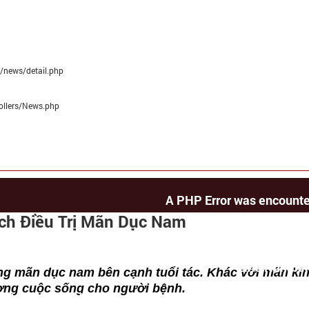
.VN/HTTPDOCS/APPLICATION/VIEWS/
ER
s/news/detail.php
N.VN/HTTPDOCS/APPLICATION/CONTR
rollers/News.php
BIOFUN.VN/HTTPDOCS/INDEX.PHP
A PHP Error was encount
ch Điều Trị Mãn Dục Nam
Severity: No
Message: Trying to get property 'alias' of non-ob
Filename: news/detail
Line Number
ạng mãn dục nam bên cạnh tuổi tác. Khác với mãn kin
Backtr
ượng cuộc sống cho người bệnh.
osts/biofun.vn/httpdocs/application/views/news/detail