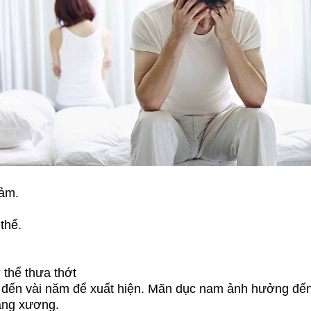
cảm.
thể.
ơ thể thưa thớt
đến vài năm để xuất hiện. Mãn dục nam ảnh hưởng đến c
à loãng xương.