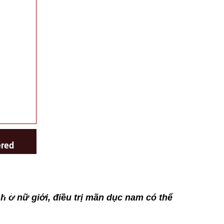
NEWS/DETAIL.PHP
OLLERS/NEWS.PHP
ered
tice
ject
.php
: 24
h ở nữ giới, điều trị mãn dục nam có thể
ace:
.php