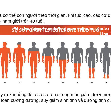
Line
Function: _error_han
hosts/biofun.vn/httpdocs/application/controllers/News
 cơ thể con người theo thời gian, khi tuổi cao, các cơ q
Line
nam giới trên 40 tuổi.
Function: 
File: /var/www/vhosts/biofun.vn/httpdocs/index
Line:
Function: require_
y ra khi nồng độ testosterone trong máu giảm dưới mức 
ối loạn cương dương, suy giảm sinh tinh và dưỡng tinh c