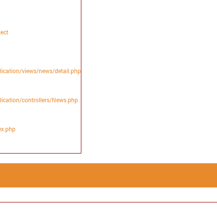
ject
lication/views/news/detail.php
lication/controllers/News.php
ex.php
ROPERTY 'ALIAS' OF NON-OBJECT
HP