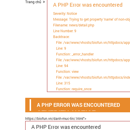
Trang chủ
A PHP Error was encountered
Severity: Notice
Message: Trying to get property 'name' of non-ob
Filename: news/detail.php
Line Number: 9
Backtrace:
File: /var/www/vhosts/biofun.vn/httpdocs/app
Line: 9
Function: _error_handler
File: /var/www/vhosts/biofun.vn/httpdocs/app
Line: 94
Function: view
File: /var/www/vhosts/biofun.vn/httpdocs/ind
Line: 315
Function: require_once
A PHP ERROR WAS ENCOUNTERED
SEVERITY: NOTICE
MESSAGE: TRYING TO GET P
https://biofun.vn/danh-muc-tin/.html">
FILENAME: NEWS/DETAIL.P
LINE NUMBER: 23
A PHP Error was encountered