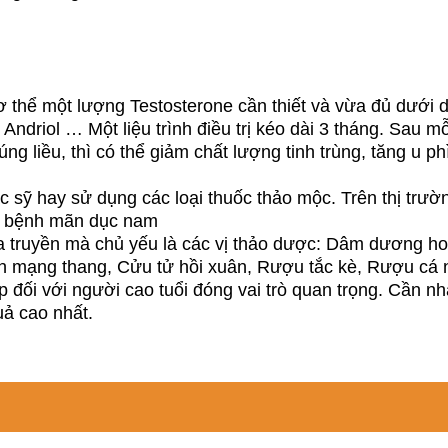
ơ thể một lượng Testosterone cần thiết và vừa đủ dưới d
Andriol … Một liệu trình điều trị kéo dài 3 tháng. Sau m
g liều, thì có thể giảm chất lượng tinh trùng, tăng u phì
c sỹ hay sử dụng các loại thuốc thảo mộc. Trên thị trườ
trị bệnh mãn dục nam
ia truyền mà chủ yếu là các vị thảo dược: Dâm dương 
inh mạng thang, Cửu tử hồi xuân, Rượu tắc kè, Rượu c
áp đối với người cao tuổi đóng vai trò quan trọng. Cần
uả cao nhất.