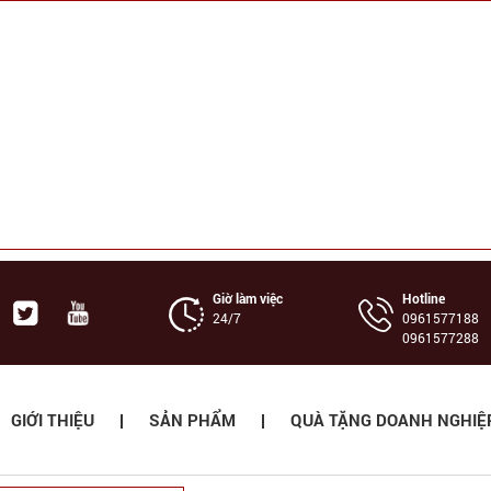
Giờ làm việc
Hotline
24/7
‭0961577188
0961577288
GIỚI THIỆU
SẢN PHẨM
QUÀ TẶNG DOANH NGHIỆ