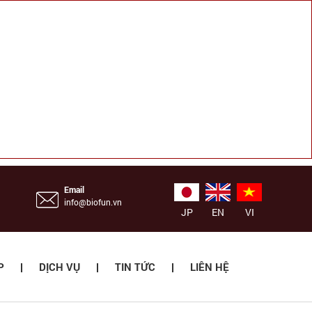
Email
info@biofun.vn
JP
EN
VI
P
DỊCH VỤ
TIN TỨC
LIÊN HỆ