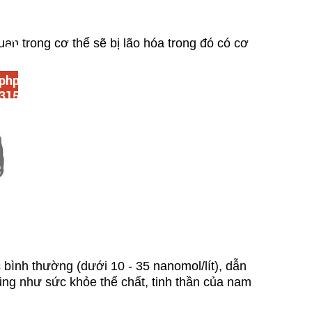
: 24
dler
.php
uan trong cơ thể sẽ bị lão hóa trong đó có cơ
: 94
view
.php
 315
once
bình thường (dưới 10 - 35 nanomol/lít), dẫn
ũng như sức khỏe thể chất, tinh thần của nam