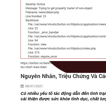
BACKTRACE:
Severity: Notice
FILE:
Message: Trying to get property 'name' of non-object
/VAR/WWW/VHOSTS/BIOFUN
Filename: news/detail.php
LINE: 23
Line Number: 23
FUNCTION: _ERROR_HANDL
Backtrace:
FILE:
File: /var/www/vhosts/biofun.vn/httpdocs/application/view
/VAR/WWW/VHOSTS/BIOFU
Line: 23
LINE: 94
Function: _error_handler
FUNCTION: VIEW
File: /var/www/vhosts/biofun.vn/httpdocs/application/cont
FILE: /VAR/WWW/VHOSTS/
Line: 94
LINE: 315
Function: view
FUNCTION: REQUIRE_ONCE
File: /var/www/vhosts/biofun.vn/httpdocs/index.php
Line: 315
Function: require_once
https://biofun.vn/danh-muc-
tin/.html">Xem thêm
Nguyên Nhân, Triệu Chứng Và Cá
08/07/2021
Có nhiều yếu tố tác động dẫn đến tình tr
cải thiện được sức khỏe tình dục, chất l
File: /var/www/vh